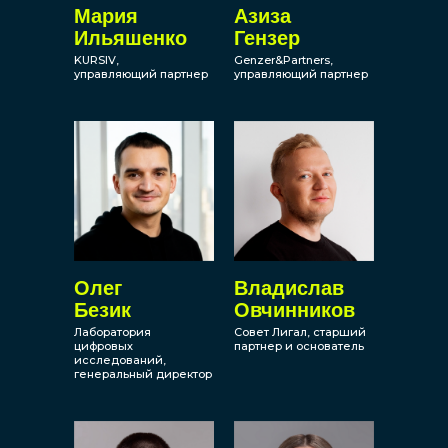
Мария
Азиза
Ильяшенко
Гензер
KURSIV,
Genzer&Partners,
управляющий партнер
управляющий партнер
Олег
Владислав
Безик
Овчинников
Лаборатория
Совет Лигал, старший
цифровых
партнер и основатель
исследований,
генеральный директор