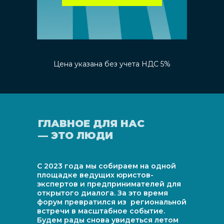
консультирования
вопросам IT-бизнеса
MBA НИУ ВШЭ
и споров
Альбина Чукова
Владислав Овчинников
Сергей Карпухин
Совет Лигал, CEO
Совет Лигал, старший
ПАО «Группа Ренессанс
партнер и основатель
Страхование», директор
Екатерина Пискорская
управления по развитию
Как превратить биллинг
Правый берег, директор
сервисов операционной
в инструмент оценки
Цена указана без учета НДС 5%
по развитию бизнеса
деятельности, главный
эффективности бизнеса
и маркетингу
консультант кластера цифровой
экспертизы, лектор ВШЮА
Мастер-класс. Продающее
НИУ ВШЭ
коммерческое
предложение
Николай Дорин
«Главбанкрот», технологический
ГЛАВНОЕ ДЛЯ НАС
партнер компании, заместитель
— ЭТО ЛЮДИ
директора Института
исследования проблем
информационной безопасности
Бизнес-метрики
С 2023 года мы собираем на одной
автоматизации
площадке ведущих юристов-
и внедрения ИИ
экспертов и предпринимателей для
в юридическую функцию
открытого диалога. За это время
форум превратился из региональной
встречи в масштабное событие.
Будем рады снова увидеться летом