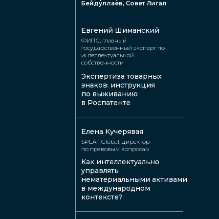
Бейдуллаев, Совет Лигал
Евгений Шиманский
ФИПС, главный
государственный эксперт по
интеллектуальной
собственности
Экспертиза товарных
знаков: инструкция
Елизавета
Мария
по выживанию
Ламбева
Смирнова
в Роспатенте
Лэмп Лигал,
Адвокат по защите
партнер,
личных активов
операционный
директор
Елена Кучерявая
SPLAT Global, директор
по правовым вопросам
Как интеллектуально
управлять
нематериальными активами
в международном
контексте?