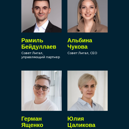
Рамиль
Альбина
Бейдуллаев
Чукова
Совет Лигал,
Совет Лигал, CEO
управляющий партнер
Герман
Юлия
Ященко
Цаликова