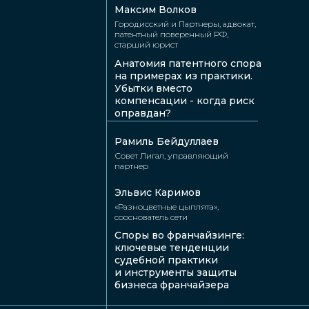
Максим Волков
Дмитрий
Эльвис
Городисский и Партнеры, адвокат,
Утукин
Каримов
патентный поверенный РФ,
старший юрист
Кадровое агентство
Логопедические
Magic Staff, СЕО,
центры «Разноцветные
Анатомия патентного спора
хантер талантливых
цыплята»,
на примерах из практики.
юристов
сооснователь сети
Убытки вместо
компенсации - когда риск
оправдан?
Рамиль Бейдуллаев
Совет Лигал, управляющий
партнер
Эльвис Каримов
«Разноцветные цыплята»,
сооснователь сети
Никита
Евгений
Споры во франчайзинге:
Дейнега
Шиманский
ключевые тенденции
Maxima Legal,
ФИПС, главный
судебной практики
партнер,
государственный
и инструменты защиты
руководитель
эксперт
бизнеса франчайзера
практики налогового
по интеллектуальной
и административного
собственности
права