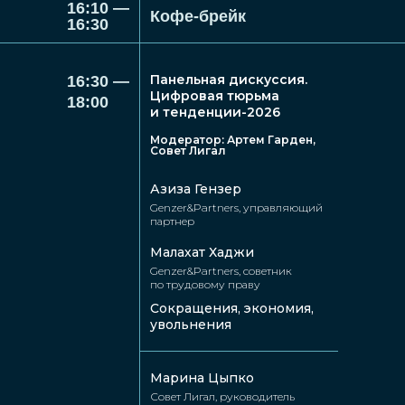
16:10 —
Кофе-брейк
Екатерина
Николай
16:30
Пискорская
Дорин
Правый берег,
«Главбанкрот»,
директор
технологический
Панельная дискуссия.
16:30 —
по развитию бизнеса
партнер компании,
Цифровая тюрьма
18:00
и маркетингу
заместитель
и тенденции-2026
директора Института
исследования
проблем
Модератор: Артем Гарден,
Совет Лигал
информационной
безопасности
Азиза Гензер
Genzer&Partners, управляющий
партнер
Малахат Хаджи
Genzer&Partners, советник
по трудовому праву
Сокращения, экономия,
увольнения
Илья
Малахат
Мубараков
Хаджи
Марина Цыпко
Маркетинговая группа
Genzer&Partners,
Совет Лигал, руководитель
«Отдел», собственник
советник по трудовому