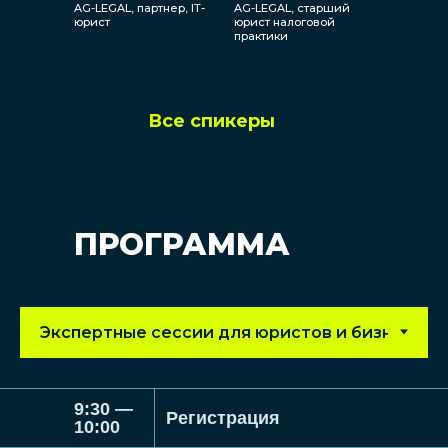
AG-LEGAL, партнер, IT-
AG-LEGAL, старший
юрист
юрист налоговой
практики
Все спикеры
ПРОГРАММА
Радмила
Алтын
Радзивил
Нугманова
Правый берег,
Dodo Brands,
управляющий
лидер юридической
9:30 —
партнер и основатель
функции
Регистрация
10:00