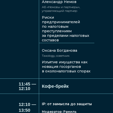
Александр Немов
Александр
Анна
АБ «Немовы и партнеры»,
Немов
Казимир
управляющий партнер
АБ «Немовы
EKM LEGAL,
Риски
и партнеры»,
руководитель
управляющий
практики частных
предпринимателей
партнер
клиентов
по налоговым
преступлениям
за пределами налоговых
составов
Оксана Богданова
Taxology, cоветник
Изъятие имущества как
новация госорганов
в околоналоговых спорах
Константин
Елена
Новиков
Кучерявая
11:45 —
Кофе-брейк
12:10
Юридический центр
SPLAT Global,
«НОВИКОВ»,
директор по правовым
собственник;
вопросам
основатель Новиков
IP: от замысла до защиты
club
12:10 —
13:50
Модератор: Рамиль