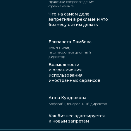
практики сопровождения
праву
франчайзинга
Что на самом деле
запретили в рекламе и что
бизнесу с этим делать
Елизавета Ламбева
Лэмп Лигал,
партнер, операционный
директор
Анастасия
Роман
Возможности
Любченко
и ограничения
Янковский
использования
ДИКСИ,
Яндекс Нейроюрист,
иностранных сервисов
эксперт
менеджер
по интеллектуальной
по развитию, к.ю.н.
собственности
Анна Курдюкова
Кофелайк, генеральный директор
Как бизнес адаптируется
к новым запретам