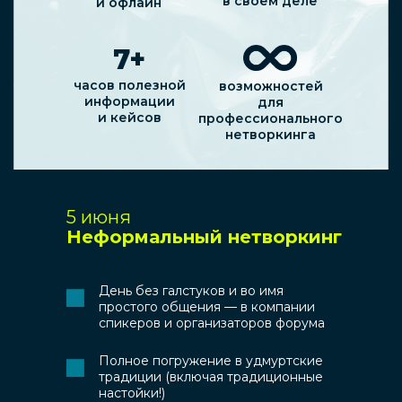
в своем деле
и офлайн
7+
часов полезной
возможностей
информации
для
и кейсов
профессионального
нетворкинга
5 июня
Неформальный нетворкинг
День без галстуков и во имя
простого общения — в компании
спикеров и организаторов форума
Полное погружение в удмуртские
традиции (включая традиционные
настойки!)