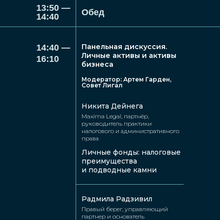
13:50 —
Обед
14:40
Панельная дискуссия.
14:40 —
Личные активы и активы
16:10
бизнеса
Модератор: Артем Гарден,
Совет Лигал
Денис
Максим
Никита Дейнега
Монастырский
Волков
Maxima Legal, партнёр,
руководитель практики
ФИПС,
Городисский
налогового и административного
начальник Научно-
и Партнеры, адвокат,
образовательного
права
патентный
центра
поверенный РФ,
Личные фонды: налоговые
старший юрист
преимущества
и подводные камни
Радмила Радзивил
Правый берег, управляющий
партнер и основатель