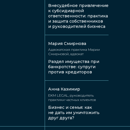
Внесудебное привлечение
к субсидиарной
ответственности: практика
Артем
и защита собственников
Сергей
и руководителей бизнеса
Фесик
Карпухин
ПравоТех, лидер
ПАО «Группа
направления
Ренессанс
электронное
Страхование»,
Мария Смирнова
правосудие,
директор управления
Адвокатская практика Марии
административный
по развитию сервисов
Смирновой, адвокат
руководитель кластера
операционной
цифровой экспертизы
деятельности, главный
Раздел имущества при
ВШЮА НИУ ВШЭ, MBA
консультант кластера
банкротстве: супруги
НИУ ВШЭ
цифровой экспертизы,
лектор ВШЮА НИУ
против кредиторов
ВШЭ
Анна Казимир
EKM LEGAL, руководитель
практики частных клиентов
Бизнес и семья: как
не дать им уничтожить
друг друга?