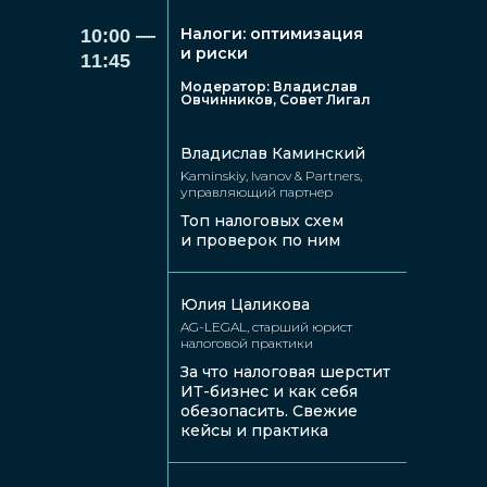
Налоги: оптимизация
10:00 —
и риски
11:45
Модератор: Владислав
Овчинников, Совет Лигал
Владислав Каминский
Kaminskiy, Ivanov & Partners,
Артем
Ирина
управляющий партнер
Гарден
Задесенец
Топ налоговых схем
Совет Лигал,
Учет-Сервис,
и проверок по ним
старший партнер
собственник
и сооснователь
и руководитель
Юлия Цаликова
AG-LEGAL, старший юрист
налоговой практики
За что налоговая шерстит
ИТ-бизнес и как себя
обезопасить. Свежие
кейсы и практика